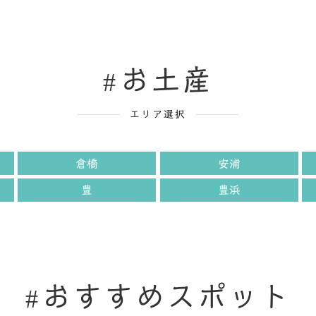
お土産
エリア選択
倉橋
安浦
豊
豊浜
おすすめスポット