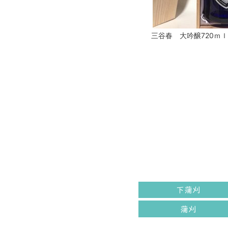
三谷春 大吟醸720ｍ
下蒲刈
蒲刈