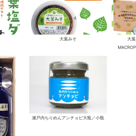
大葉みそ
大葉
MACRO
瀬戸内ちりめんアンチョビ大瓶／小瓶