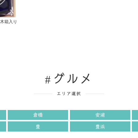
ｌ木箱入り
グルメ
エリア選択
倉橋
安浦
豊
豊浜