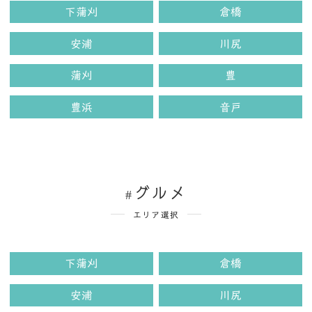
下蒲刈
倉橋
安浦
川尻
蒲刈
豊
豊浜
音戸
グルメ
エリア選択
下蒲刈
倉橋
安浦
川尻